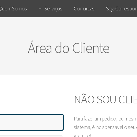
Quem Somos
Serviços
Comarcas
Seja Correspo
Área do Cliente
NÃO SOU CLI
Para fazer um pedido, ou mesmo
sistema, é indispensável o seu
gratuito!