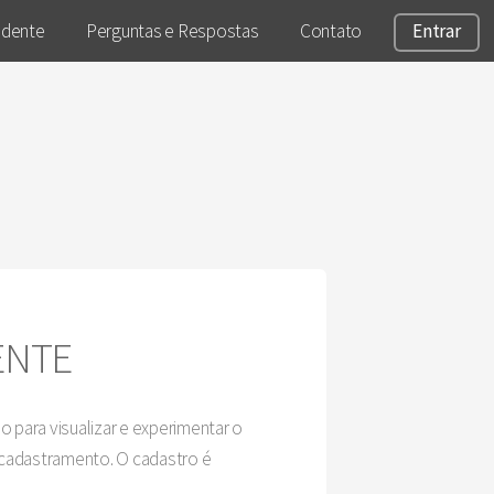
ndente
Perguntas e Respostas
Contato
Entrar
ENTE
 para visualizar e experimentar o
 cadastramento. O cadastro é